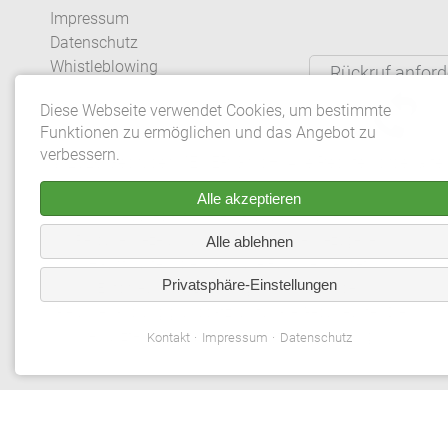
Impressum
Datenschutz
Whistleblowing
Rückruf anford
Diese Webseite verwendet Cookies, um bestimmte
Datenschutzeinstellungen
Funktionen zu ermöglichen und das Angebot zu
verbessern.
© 2026 Gebrüder MEISER GmbH. Alle Rechte vorbehalte
Alle akzeptieren
*Aus redaktionellen Gründen wird bei
Personenbezeichnungen und personenbezogenen
Alle ablehnen
Hauptwörtern die männliche Form verwendet.
Privatsphäre-Einstellungen
Entsprechende Begriffe gelten im Sinne der
Gleichbehandlung grundsätzlich für alle Geschlechter. Die
verkürzte Sprachform beinhaltet keine Wertung.
Kontakt
Impressum
Datenschutz