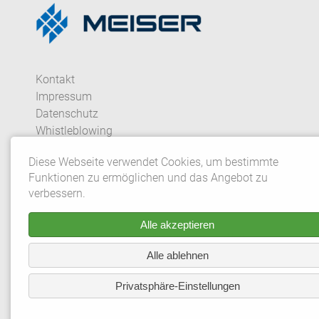
Kontakt
Impressum
Datenschutz
Whistleblowing
Diese Webseite verwendet Cookies, um bestimmte
Datenschutzeinstellungen
Funktionen zu ermöglichen und das Angebot zu
verbessern.
© 2026 Gebrüder MEISER GmbH. Alle Rechte vorbehalte
Alle akzeptieren
*Aus redaktionellen Gründen wird bei
Personenbezeichnungen und personenbezogenen
Alle ablehnen
Hauptwörtern die männliche Form verwendet.
Privatsphäre-Einstellungen
Entsprechende Begriffe gelten im Sinne der
Gleichbehandlung grundsätzlich für alle Geschlechter. Die