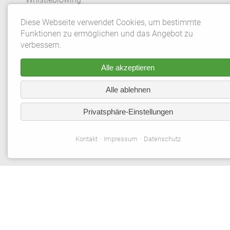
Diese Webseite verwendet Cookies, um bestimmte
Datenschutzeinstellungen
Funktionen zu ermöglichen und das Angebot zu
verbessern.
© 2026 Gebrüder MEISER GmbH. Alle Rechte vorbehalte
Alle akzeptieren
*Aus redaktionellen Gründen wird bei
Personenbezeichnungen und personenbezogenen
Alle ablehnen
Hauptwörtern die männliche Form verwendet.
Privatsphäre-Einstellungen
Entsprechende Begriffe gelten im Sinne der
Gleichbehandlung grundsätzlich für alle Geschlechter. Die
verkürzte Sprachform beinhaltet keine Wertung.
Kontakt
Impressum
Datenschutz