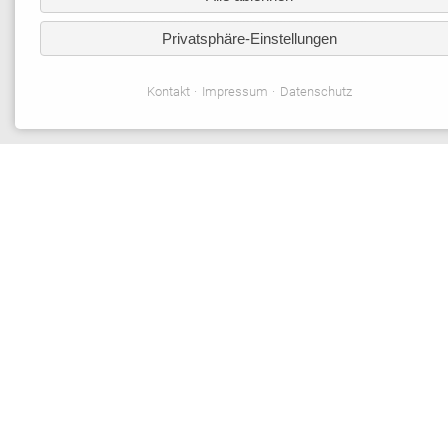
Hauptwörtern die männliche Form verwendet.
Privatsphäre-Einstellungen
Entsprechende Begriffe gelten im Sinne der
Gleichbehandlung grundsätzlich für alle Geschlechter. Die
verkürzte Sprachform beinhaltet keine Wertung.
Kontakt
Impressum
Datenschutz