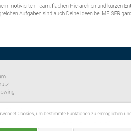
nem motivierten Team, flachen Hierarchien und kurzen E
eichen Aufgaben sind auch Deine Ideen bei MEISER ganz
um
hutz
lowing
utzeinstellungen
erwendet Cookies, um bestimmte Funktionen zu ermöglichen un
ebrüder MEISER GmbH. Alle Rechte vorbehalten.