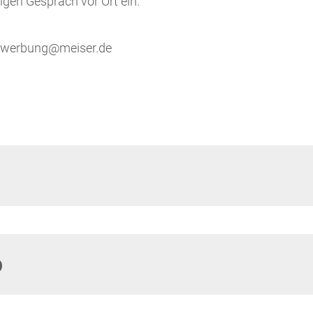
igen Gespräch vor Ort ein.
 bewerbung@meiser.de
p