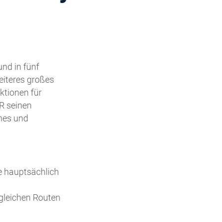
nd in fünf
eiteres großes
ktionen für
R seinen
ches und
e hauptsächlich
 gleichen Routen